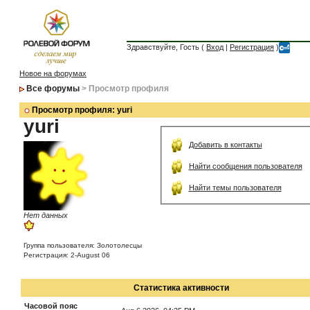
Здравствуйте, Гость (
Вход
|
Регистрация
)
Новое на форумах
Все форумы
> Просмотр профиля
Просмотр профиля: yuri
yuri
Добавить в контакты
Найти сообщения пользователя
Найти темы пользователя
Нет данных
Группа пользователя: Золотолесцы
Регистрация: 2-August 06
Статистика активности
Часовой пояс