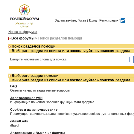
Здравствуйте, Гость (
Вход
|
Регистрация
)
Новое на форумах
Все форумы
> Поиск разделов помощи
Поиск разделов помощи
Выберите раздел из списка или воспользуйтесь поиском раздела
Введите ключевые слова для поиска
Выберите раздел помощи
Выберите раздел из списка или воспользуйтесь поиском раздела
FAQ
Ответы на часто задаваемые вопросы
Золотолесское wiki
Информация по использованию функции WIKI форума.
Cookies и их использование
Преимущества использования cookies и удаление cookies , установленных фо
erfasdf ads
dfasdf
Авторизация и Выход из форума