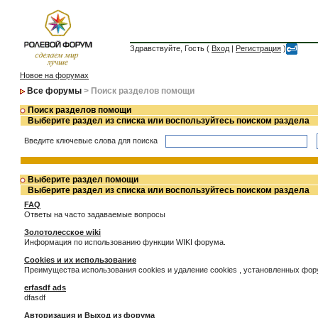
Здравствуйте, Гость (
Вход
|
Регистрация
)
Новое на форумах
Все форумы
> Поиск разделов помощи
Поиск разделов помощи
Выберите раздел из списка или воспользуйтесь поиском раздела
Введите ключевые слова для поиска
Выберите раздел помощи
Выберите раздел из списка или воспользуйтесь поиском раздела
FAQ
Ответы на часто задаваемые вопросы
Золотолесское wiki
Информация по использованию функции WIKI форума.
Cookies и их использование
Преимущества использования cookies и удаление cookies , установленных фо
erfasdf ads
dfasdf
Авторизация и Выход из форума