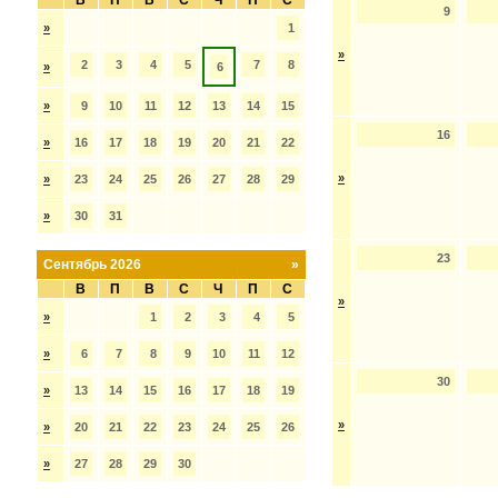
В
П
В
С
Ч
П
С
9
»
1
»
2
3
4
5
7
8
»
6
»
9
10
11
12
13
14
15
16
»
16
17
18
19
20
21
22
»
»
23
24
25
26
27
28
29
»
30
31
23
Сентябрь 2026
»
В
П
В
С
Ч
П
С
»
»
1
2
3
4
5
»
6
7
8
9
10
11
12
30
»
13
14
15
16
17
18
19
»
»
20
21
22
23
24
25
26
»
27
28
29
30