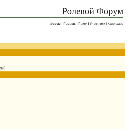
Ролевой Форум
Форум :
Помощь
|
Поиск
|
Участники
|
Календарь
нию
]