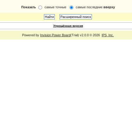
Показать
самые точные
самые последние
вверху
Упрощённая версия
Powered by
Invision Power Board
(Trial) v2.0.0 © 2026
IPS, Inc.