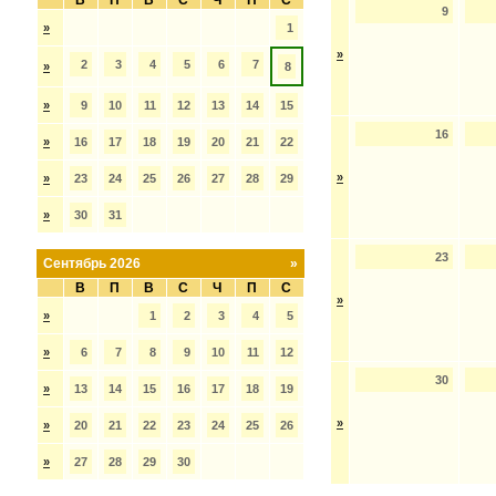
В
П
В
С
Ч
П
С
9
»
1
»
2
3
4
5
6
7
»
8
»
9
10
11
12
13
14
15
16
»
16
17
18
19
20
21
22
»
»
23
24
25
26
27
28
29
»
30
31
23
Сентябрь 2026
»
В
П
В
С
Ч
П
С
»
»
1
2
3
4
5
»
6
7
8
9
10
11
12
30
»
13
14
15
16
17
18
19
»
»
20
21
22
23
24
25
26
»
27
28
29
30