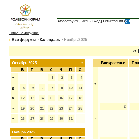
Здравствуйте, Гость (
Вход
|
Регистрация
)
Новое на форумах
Все форумы
>
Календарь
> Ноябрь 2025
«
Октябрь 2025
»
Воскресенье
Пон
В
П
В
С
Ч
П
С
»
1
2
3
4
»
»
5
6
7
8
9
10
11
»
12
13
14
15
16
17
18
2
»
19
20
21
22
23
24
25
»
26
27
28
29
30
31
»
Ноябрь 2025
»