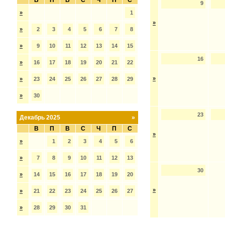
В
П
В
С
Ч
П
С
9
»
1
»
»
2
3
4
5
6
7
8
»
9
10
11
12
13
14
15
16
»
16
17
18
19
20
21
22
»
»
23
24
25
26
27
28
29
»
30
23
Декабрь 2025
»
В
П
В
С
Ч
П
С
»
»
1
2
3
4
5
6
»
7
8
9
10
11
12
13
30
»
14
15
16
17
18
19
20
»
»
21
22
23
24
25
26
27
»
28
29
30
31