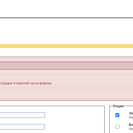
истрация' в верхней части форума.
Опции
За
Не
Во
Не