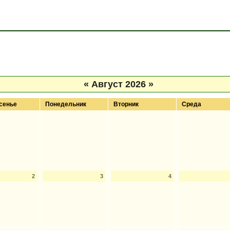
«
Август 2026
»
сенье
Понедельник
Вторник
Среда
2
3
4