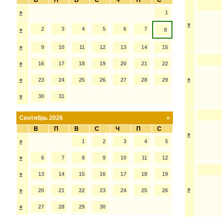
В
П
В
С
Ч
П
С
»
1
»
2
3
4
5
6
7
»
8
»
9
10
11
12
13
14
15
»
16
17
18
19
20
21
22
»
»
23
24
25
26
27
28
29
»
30
31
Сентябрь 2026
»
В
П
В
С
Ч
П
С
»
»
1
2
3
4
5
»
6
7
8
9
10
11
12
»
13
14
15
16
17
18
19
»
»
20
21
22
23
24
25
26
»
27
28
29
30