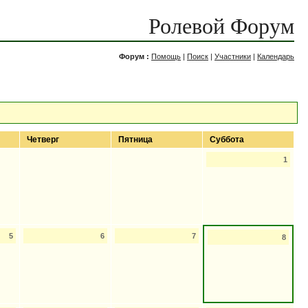
Ролевой Форум
Форум :
Помощь
|
Поиск
|
Участники
|
Календарь
Четверг
Пятница
Суббота
1
5
6
7
8