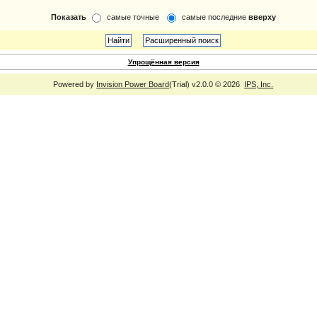
Показать
самые точные
самые последние
вверху
Упрощённая версия
Powered by
Invision Power Board
(Trial) v2.0.0 © 2026
IPS, Inc.