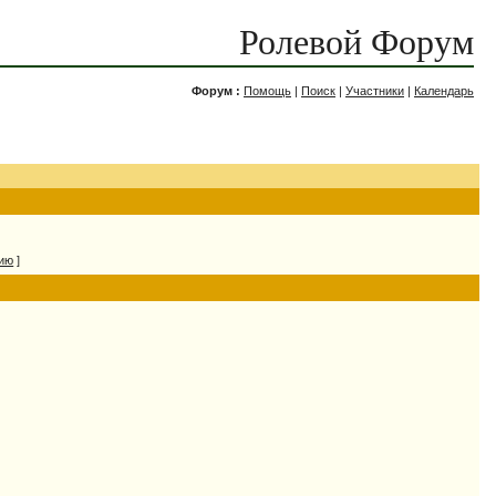
Ролевой Форум
Форум :
Помощь
|
Поиск
|
Участники
|
Календарь
нию
]