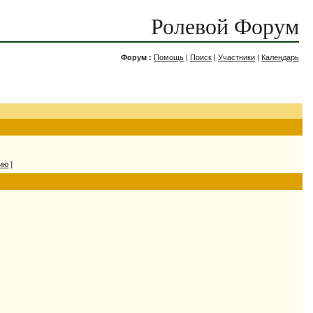
Ролевой Форум
Форум :
Помощь
|
Поиск
|
Участники
|
Календарь
нию
]