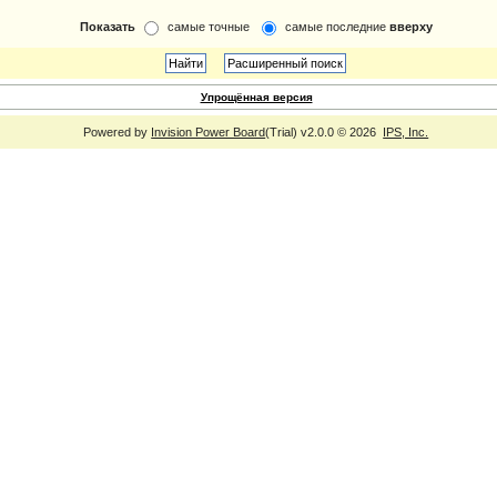
Показать
самые точные
самые последние
вверху
Упрощённая версия
Powered by
Invision Power Board
(Trial) v2.0.0 © 2026
IPS, Inc.