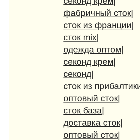
секонд крем
|
фабричный сток
|
сток из франции
|
сток mix
|
одежда оптом
|
секонд крем
|
секонд
|
сток из прибалтик
оптовый сток
|
сток база
|
доставка сток
|
оптовый сток
|