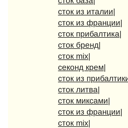
сток база
|
сток из италии
|
сток из франции
|
сток прибалтика
|
сток бренд
|
сток mix
|
секонд крем
|
сток из прибалтик
сток литва
|
сток миксами
|
сток из франции
|
сток mix
|