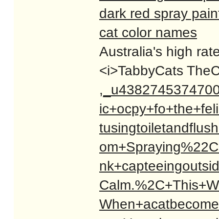
dark red spray pain
cat color names
Australia's high ra
<i>TabbyCats TheCa
,_u438274537470
ic+ocpy+fo+the+fel
tusingtoiletandfl
om+Spraying%22C
nk+capteeingoutsi
Calm.%2C+This+We
When+acatbecomes