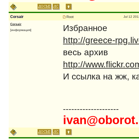
Corsair
Root
Jul 12 201
Corsair
Избранное
[информация]
http://greece-rpg.l
весь архив
http://www.flickr
И ссылка на жж, к
--------------------
ivan@oborot.