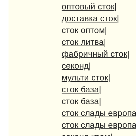
оптовый сток
|
доставка сток
|
сток оптом
|
сток литва
|
фабричный сток
|
секонд
|
мульти сток
|
сток база
|
сток база
|
сток слады европ
сток слады европ