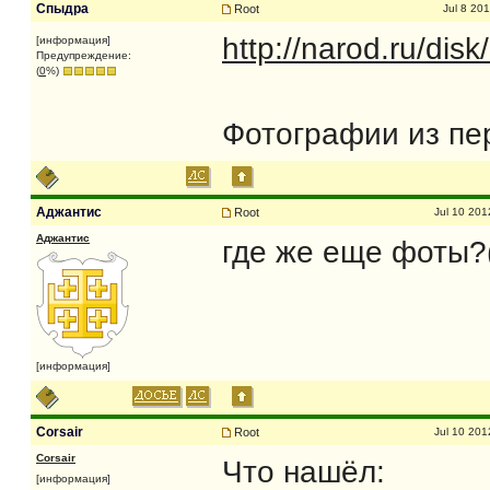
Спыдра
Root
Jul 8 20
http://narod.ru/di
[информация]
Предупреждение:
(
0
%)
Фотографии из пе
Аджантис
Root
Jul 10 201
Аджантис
где же еще фоты?
[информация]
Corsair
Root
Jul 10 201
Corsair
Что нашёл:
[информация]