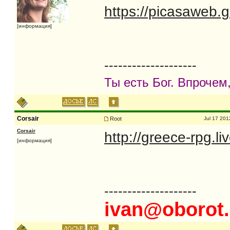
https://picasaweb.
[информация]
--------------------
Ты есть Бог. Впрочем,
Corsair
Root
Jul 17 201
Corsair
http://greece-rpg.l
[информация]
--------------------
ivan@oborot.