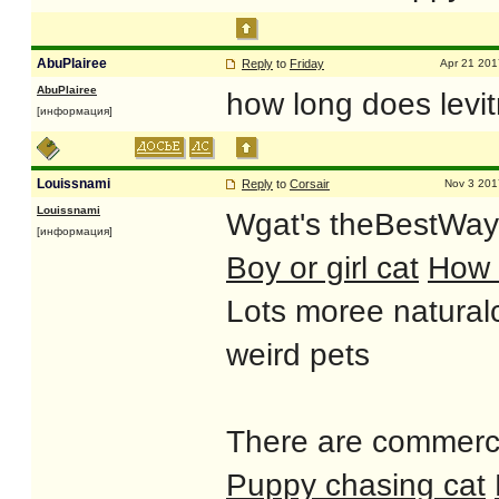
AbuPlairee
Reply
to
Friday
Apr 21 201
AbuPlairee
how long does levi
[информация]
Louissnami
Reply
to
Corsair
Nov 3 201
Louissnami
Wgat's theBestWay 
[информация]
Boy or girl cat
How 
Lots moree naturalc
weird pets
There are commercia
Puppy chasing cat