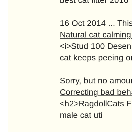
best cat litter 2016
16 Oct 2014 ... Thi
Natural cat calming
<i>Stud 100 Desensi
cat keeps peeing o
Sorry, but no amoun
Correcting bad beh
<h2>RagdollCats For
male cat uti