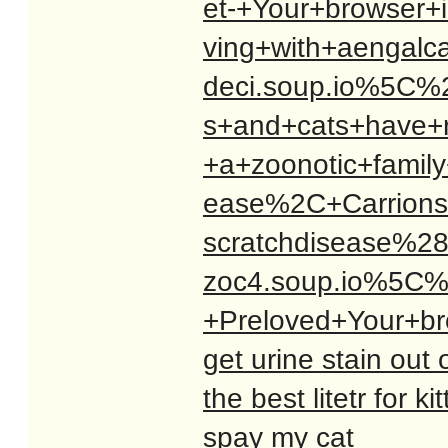
et-+Your+browser+i
ving+with+aengal
deci.soup.io%5C%
s+and+cats+have+r
+a+zoonotic+family
ease%2C+Carrions
scratchdisease%2
zoc4.soup.io%5C%
+Preloved+Your+
get urine stain out 
the best litetr for ki
spay my cat