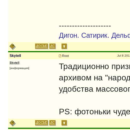
--------------------
Дигон. Сатирик. Дель
Skytell
Root
Jul 8 20
Skytell
Традиционно при
[информация]
архивом на "народ
удобства массовог
PS: фотоньки чуде