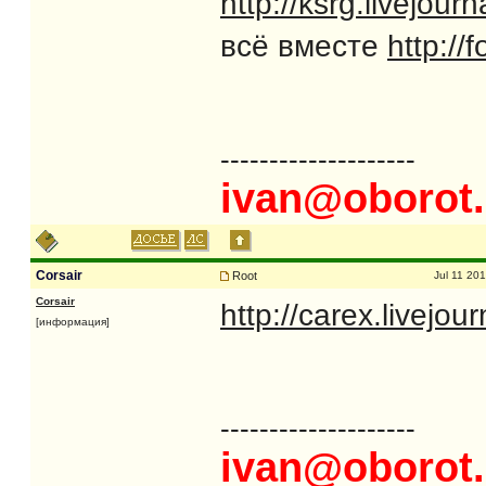
http://ksrg.livejou
всё вместе
http://
--------------------
ivan@oborot.
Corsair
Root
Jul 11 20
Corsair
http://carex.livejo
[информация]
--------------------
ivan@oborot.