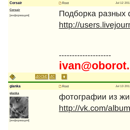
Corsair
Root
Jul 12 201
Corsair
Подборка разных 
[информация]
http://users.livej
--------------------
ivan@oborot.
glanka
Root
Jul 13 201
glanka
фотографии из жи
http://vk.com/alb
[информация]