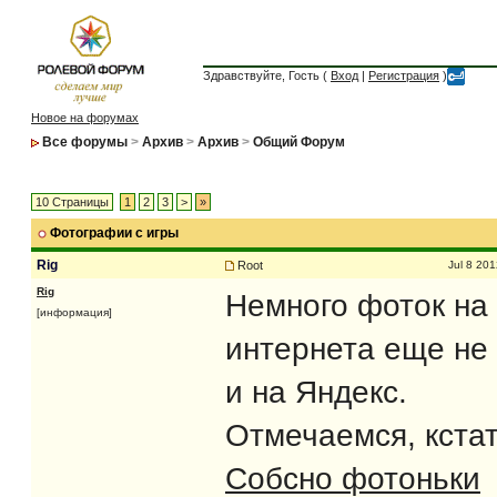
Здравствуйте, Гость (
Вход
|
Регистрация
)
Новое на форумах
Все форумы
>
Архив
>
Архив
>
Общий Форум
10 Страницы
1
2
3
>
»
Фотографии с игры
Rig
Root
Jul 8 20
Rig
Немного фоток на 
[информация]
интернета еще не 
и на Яндекс.
Отмечаемся, кстат
Собсно фотоньки