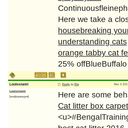
Continuousfleinephe
Here we take a clo
housebreaking you
understanding cats
orange tabby cat f
25% offBlueBuffalo
Louissnami
Reply
to
Rig
Nov 3 201
Louissnami
Here are some behav
[информация]
Cat litter box carpe
<u>#BengalTraining 