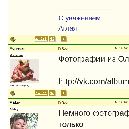
--------------------
С уважением,
Аглая
Morregan
Root
Jul 16 201
Morregan
Фотографии из О
http://vk.com/al
[информация]
Friday
Root
Jul 16 201
Friday
Немного фотографи
только