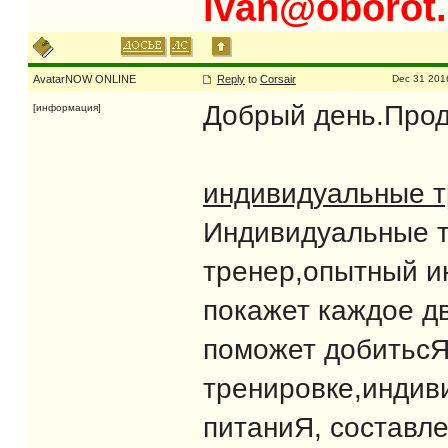
ivan@oborot.
AvatarNOW ONLINE
Reply
to
Corsair
Dec 31 201
Добрый день.Прод
[информация]
индивидуальные т
Индивидуальные т
тренер,опытный и
покажет каждое д
поможет добитьсЯ
тренировке,индив
питаниЯ, составл