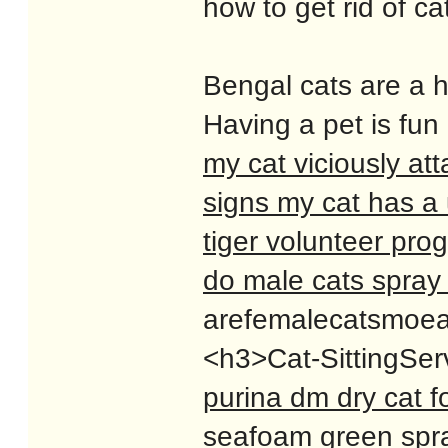
how to get rid of ca
Bengal cats are a h
Having a pet is fun
my cat viciously at
signs my cat has a 
tiger volunteer pro
do male cats spray 
arefemalecatsmoeaff
<h3>Cat-SittingServ
purina dm dry cat f
seafoam green spra