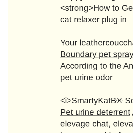
<strong>How to Get 
cat relaxer plug in
Your leathercouccha
Boundary pet spra
According to the Am
pet urine odor
<i>SmartyKatВ® Scra
Pet urine deterrent
elevage chat, elev