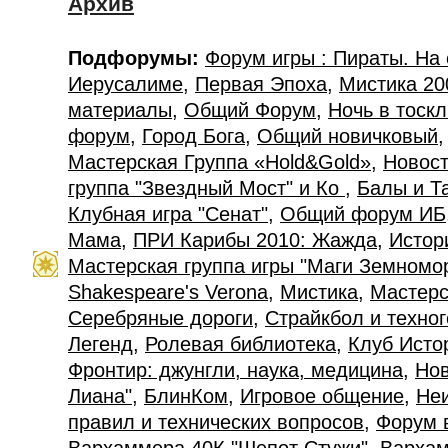
Архив
Подфорумы:
Форум игры : Пираты. На
Иерусалиме
,
Первая Эпоха
,
Мистика 20
материалы
,
Общий Форум
,
Ночь в тоск
форум
,
Город Бога
,
Общий новичковый
Мастерская Группа «Hold&Gold»
,
Новост
группа "Звездный Мост" и Ко
,
Балы и Т
Клубная игра "Сенат"
,
Общий форум ИБ
Мама
,
ПРИ Карибы 2010: Жажда
,
Истор
Мастерская группа игры "Маги Земномо
Shakespeare's Verona
,
Мистика
,
Мастерс
Серебряные дороги
,
Страйкбол и техно
Легенд
,
Ролевая библиотека
,
Клуб Исто
Фронтир: джунгли, наука, медицина
,
Нов
Лиана"
,
БлинКом
,
Игровое общение
,
Не
правил и технических вопросов
,
Форум 