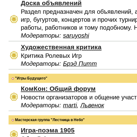
Доска объявлений
Раздел предназначен для объявлений, 
игр, бугуртов, концертов и прочих турн
работы, работников и тому подобному. 
Модераторы:
saruyoshi
Художественная критика
Критика Ролевых Игр
Модераторы:
Брэд Питт
"Игры Будущего"
КомКон: Общий форум
Новости организаторов и общение учас
Модераторы:
marti
,
Львенок
Мастерская группа "Лестница в Небо"
Игра-поэма 1905