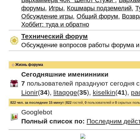
Вархаммера 40К "Шепот Стужи"
,
Вархам
форумы
,
Игры
,
Кошмары подземелий
,
Т
Обсуждение игры
,
Общий форум
,
Возвр
Хоббит: туда и обратно
Технический форум
Обсуждение вопросов работы форума и
Жизнь форума
Сегодняшние именинники
7
пользователей празднуют сегодня 
Lionir
(
34
),
litaqoge
(
35
),
kiselkin
(
41
),
pa
822 чел. за последние 15 минут
(
822
гостей,
0
пользователей и
0
скрытых поль
Googlebot
Полный список по:
Последним дейс