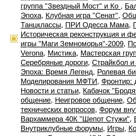
группа "Звездный Мост" и Ко
,
Ба
Эпоха
,
Клубная игра "Сенат"
,
Общ
Танцклассы
,
ПРИ Одесса Мама
,
Историческая реконструкция и ф
игры "Маги Земноморья"-2009
,
П
Verona
,
Мистика
,
Мастерская гру
Серебряные дороги
,
Страйкбол и
Эпоха: Время Легенд
,
Ролевая би
Моделирования МФТИ
,
Фронтир: 
Новости и статьи
,
Кабачок "Бродя
общение
,
Неигровое общение
,
Об
технических вопросов
,
Форум вну
Вархаммера 40К "Шепот Стужи"
,
Внутриклубные форумы
,
Игры
,
К