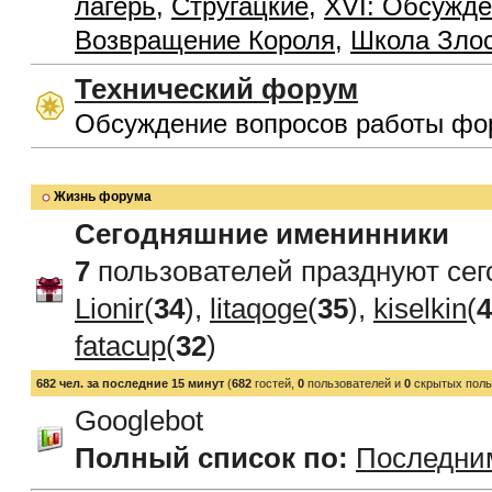
лагерь
,
Стругацкие
,
XVI: Обсужде
Возвращение Короля
,
Школа Зло
Технический форум
Обсуждение вопросов работы фо
Жизнь форума
Сегодняшние именинники
7
пользователей празднуют сег
Lionir
(
34
),
litaqoge
(
35
),
kiselkin
(
4
fatacup
(
32
)
682 чел. за последние 15 минут
(
682
гостей,
0
пользователей и
0
скрытых поль
Googlebot
Полный список по:
Последни