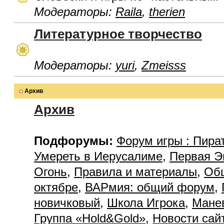
Модераторы:
Raila
,
therien
Литературное творчество
Модераторы:
yuri
,
Zmeisss
Архив
Архив
Подфорумы:
Форум игры : Пира
Умереть в Иерусалиме
,
Первая Э
Огонь
,
Правила и материалы
,
Об
октябре
,
ВАРмия: общий форум
,
новичковый
,
Школа Игрока
,
Мане
Группа «Hold&Gold»
,
Новости сай