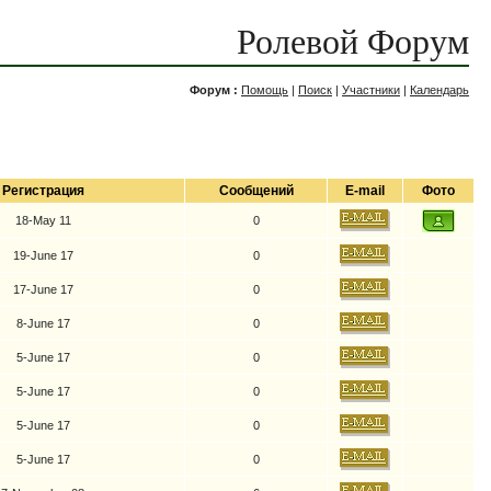
Ролевой Форум
Форум :
Помощь
|
Поиск
|
Участники
|
Календарь
Регистрация
Сообщений
E-mail
Фото
18-May 11
0
19-June 17
0
17-June 17
0
8-June 17
0
5-June 17
0
5-June 17
0
5-June 17
0
5-June 17
0