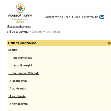
Здравствуйте, Гость (
Вход
|
Регистрация
)
Новое на форумах
Все форумы
> Список участников
Список участников
Пр
$andra
!!!!!atopfilmehp82
!!!!!atopfilmexg62
!!!!the-mumia-2017-hda
!A!czddqayyb
!A!pzldsagbo
!A!qzfdhaatz
!A!tzmdzavmp