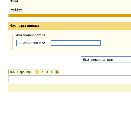
*Kisa
-=>13<=-
Фильтры поиска
Имя пользователя
1645 Страницы
1
2
3
>
»