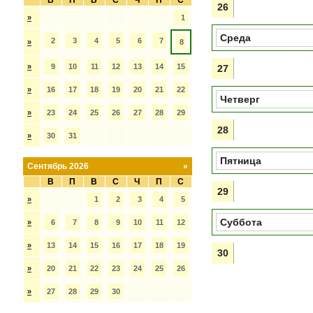
В
П
В
С
Ч
П
С
26
»
1
Среда
2
3
4
5
6
7
»
8
»
9
10
11
12
13
14
15
27
»
16
17
18
19
20
21
22
Четверг
»
23
24
25
26
27
28
29
28
»
30
31
Пятница
Сентябрь 2026
»
В
П
В
С
Ч
П
С
29
»
1
2
3
4
5
Суббота
»
6
7
8
9
10
11
12
»
13
14
15
16
17
18
19
30
»
20
21
22
23
24
25
26
»
27
28
29
30