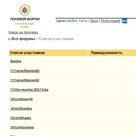
Здравствуйте, Гость (
Вход
|
Регистрация
)
Новое на форумах
Все форумы
> Список участников
Список участников
Принадлежность
$andra
!!!!!atopfilmehp82
!!!!!atopfilmexg62
!!!!the-mumia-2017-hda
!A!czddqayyb
!A!pzldsagbo
!A!qzfdhaatz
!A!tzmdzavmp