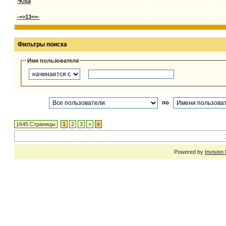
*Kisa
-=>13<=-
Фильтры поиска
Имя пользователя
по
1645 Страницы
1
2
3
>
»
Powered by
Invision