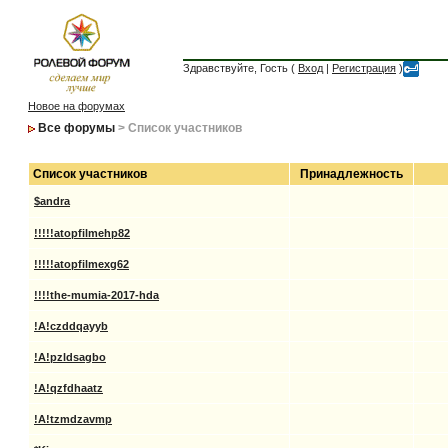
Здравствуйте, Гость (
Вход
|
Регистрация
)
Новое на форумах
Все форумы
> Список участников
Список участников
Принадлежность
$andra
!!!!!atopfilmehp82
!!!!!atopfilmexg62
!!!!the-mumia-2017-hda
!A!czddqayyb
!A!pzldsagbo
!A!qzfdhaatz
!A!tzmdzavmp