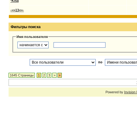
*Kisa
-=>13<=-
Фильтры поиска
Имя пользователя
по
1645 Страницы
1
2
3
>
»
Powered by
Invision