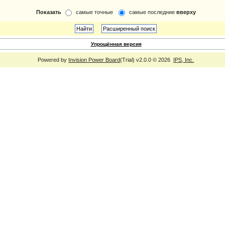
Показать
самые точные
самые последние
вверху
Упрощённая версия
Powered by
Invision Power Board
(Trial) v2.0.0 © 2026
IPS, Inc.