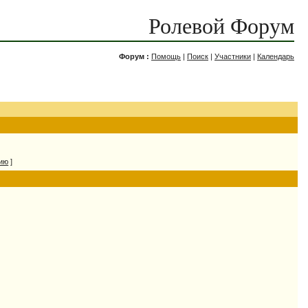
Ролевой Форум
Форум :
Помощь
|
Поиск
|
Участники
|
Календарь
нию
]