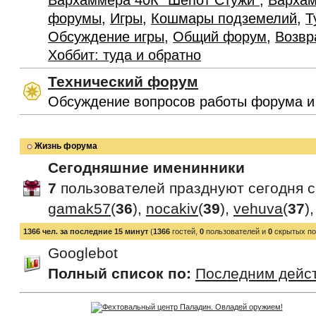
Вархаммера 40К "Шепот Стужи"
,
Вархам
форумы
,
Игры
,
Кошмары подземелий
,
Т
Обсуждение игры
,
Общий форум
,
Возвр
Хоббит: туда и обратно
Технический форум
Обсуждение вопросов работы форума и
Жизнь форума
Сегодняшние именинники
7
пользователей празднуют сегодня 
gamak57
(
36
),
nocakiv
(
39
),
vehuva
(
37
)
1366 чел. за последние 15 минут
(
1366
гостей,
0
пользователей и
0
скрытых по
Googlebot
Полный список по:
Последним дейс