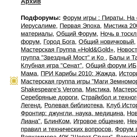
Архив
Подфорумы:
Форум игры : Пираты. На
Иерусалиме
,
Первая Эпоха
,
Мистика 20
материалы
,
Общий Форум
,
Ночь в тоск
форум
,
Город Бога
,
Общий новичковый
Мастерская Группа «Hold&Gold»
,
Новост
группа "Звездный Мост" и Ко
,
Балы и Т
Клубная игра "Сенат"
,
Общий форум ИБ
Мама
,
ПРИ Карибы 2010: Жажда
,
Истор
Мастерская группа игры "Маги Земномо
Shakespeare's Verona
,
Мистика
,
Мастерс
Серебряные дороги
,
Страйкбол и техно
Легенд
,
Ролевая библиотека
,
Клуб Исто
Фронтир: джунгли, наука, медицина
,
Нов
Лиана"
,
БлинКом
,
Игровое общение
,
Не
правил и технических вопросов
,
Форум 