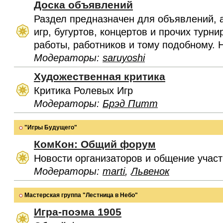
Доска объявлений
Раздел предназначен для объявлений, 
игр, бугуртов, концертов и прочих турн
работы, работников и тому подобному. 
Модераторы:
saruyoshi
Художественная критика
Критика Ролевых Игр
Модераторы:
Брэд Питт
"Игры Будущего"
КомКон: Общий форум
Новости организаторов и общение учас
Модераторы:
marti
,
Львенок
Мастерская группа "Лестница в Небо"
Игра-поэма 1905