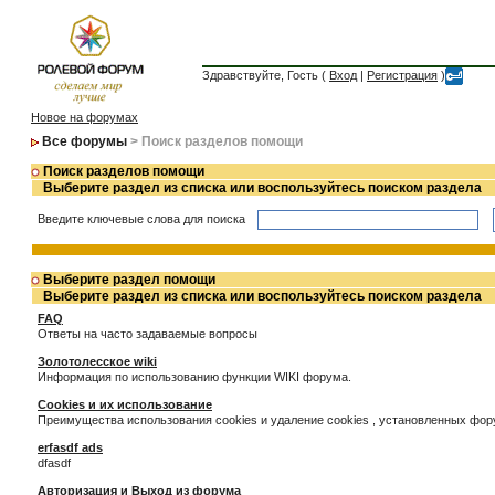
Здравствуйте, Гость (
Вход
|
Регистрация
)
Новое на форумах
Все форумы
> Поиск разделов помощи
Поиск разделов помощи
Выберите раздел из списка или воспользуйтесь поиском раздела
Введите ключевые слова для поиска
Выберите раздел помощи
Выберите раздел из списка или воспользуйтесь поиском раздела
FAQ
Ответы на часто задаваемые вопросы
Золотолесское wiki
Информация по использованию функции WIKI форума.
Cookies и их использование
Преимущества использования cookies и удаление cookies , установленных фо
erfasdf ads
dfasdf
Авторизация и Выход из форума