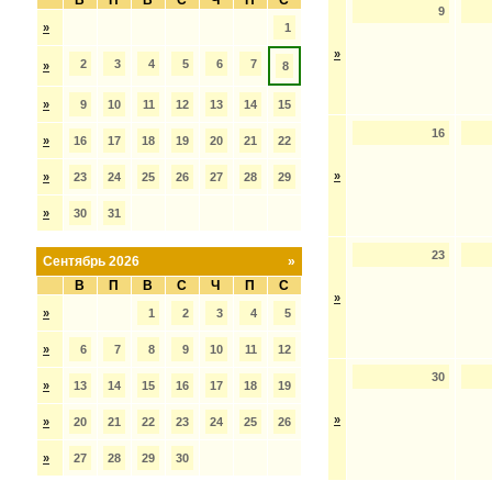
В
П
В
С
Ч
П
С
9
»
1
»
2
3
4
5
6
7
»
8
»
9
10
11
12
13
14
15
16
»
16
17
18
19
20
21
22
»
»
23
24
25
26
27
28
29
»
30
31
23
Сентябрь 2026
»
В
П
В
С
Ч
П
С
»
»
1
2
3
4
5
»
6
7
8
9
10
11
12
30
»
13
14
15
16
17
18
19
»
»
20
21
22
23
24
25
26
»
27
28
29
30