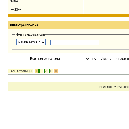
*Kisa
-=>13<=-
Фильтры поиска
Имя пользователя
по
1645 Страницы
1
2
3
>
»
Powered by
Invision