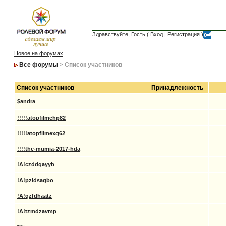
Здравствуйте, Гость (
Вход
|
Регистрация
)
Новое на форумах
Все форумы
> Список участников
Список участников
Принадлежность
$andra
!!!!!atopfilmehp82
!!!!!atopfilmexg62
!!!!the-mumia-2017-hda
!A!czddqayyb
!A!pzldsagbo
!A!qzfdhaatz
!A!tzmdzavmp