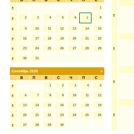
В
П
В
С
Ч
П
С
»
1
»
2
3
4
5
6
8
»
7
»
9
10
11
12
13
14
15
»
16
17
18
19
20
21
22
»
»
23
24
25
26
27
28
29
»
30
31
Сентябрь 2026
»
В
П
В
С
Ч
П
С
»
»
1
2
3
4
5
»
6
7
8
9
10
11
12
»
13
14
15
16
17
18
19
»
»
20
21
22
23
24
25
26
»
27
28
29
30