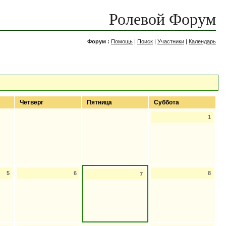
Ролевой Форум
Форум :
Помощь
|
Поиск
|
Участники
|
Календарь
Четверг
Пятница
Суббота
1
5
6
8
7