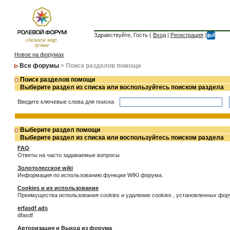
Здравствуйте, Гость (
Вход
|
Регистрация
)
Новое на форумах
Все форумы
> Поиск разделов помощи
Поиск разделов помощи
Выберите раздел из списка или воспользуйтесь поиском раздела
Введите ключевые слова для поиска
Выберите раздел помощи
Выберите раздел из списка или воспользуйтесь поиском раздела
FAQ
Ответы на часто задаваемые вопросы
Золотолесское wiki
Информация по использованию функции WIKI форума.
Cookies и их использование
Преимущества использования cookies и удаление cookies , установленных фо
erfasdf ads
dfasdf
Авторизация и Выход из форума