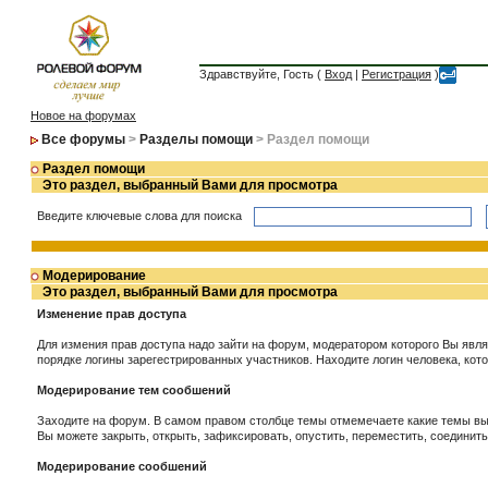
Здравствуйте, Гость (
Вход
|
Регистрация
)
Новое на форумах
Все форумы
>
Разделы помощи
> Раздел помощи
Раздел помощи
Это раздел, выбранный Вами для просмотра
Введите ключевые слова для поиска
Модерирование
Это раздел, выбранный Вами для просмотра
Изменение прав доступа
Для измения прав доступа надо зайти на форум, модератором которого Вы явл
порядке логины зарегестрированных участников. Находите логин человека, кот
Модерирование тем сообшений
Заходите на форум. В самом правом столбце темы отмемечаете какие темы вы
Вы можете закрыть, открыть, зафиксировать, опустить, переместить, соединит
Модерирование сообшений