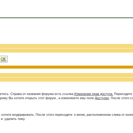
яетесь. Справа от названия форума есть ссылка
Изменение прав доступа.
Переходите 
орому Вы хотите открыть этот форум., и изменяеете ему поле
Доступен
. После этого 
 хотите модерировать. После этого переходите к меню, расположенном слева от кно
ь и удалить тему