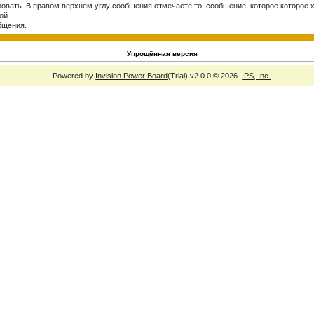
ровать. В правом верхнем углу сообшения отмечаете то сообшение, которое которое 
ой.
бщения.
Упрощённая версия
Powered by
Invision Power Board
(Trial) v2.0.0 © 2026
IPS, Inc.