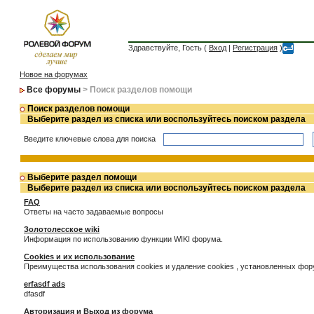
Здравствуйте, Гость (
Вход
|
Регистрация
)
Новое на форумах
Все форумы
> Поиск разделов помощи
Поиск разделов помощи
Выберите раздел из списка или воспользуйтесь поиском раздела
Введите ключевые слова для поиска
Выберите раздел помощи
Выберите раздел из списка или воспользуйтесь поиском раздела
FAQ
Ответы на часто задаваемые вопросы
Золотолесское wiki
Информация по использованию функции WIKI форума.
Cookies и их использование
Преимущества использования cookies и удаление cookies , установленных фо
erfasdf ads
dfasdf
Авторизация и Выход из форума