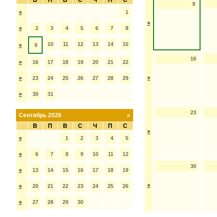
В
П
В
С
Ч
П
С
9
»
1
»
»
2
3
4
5
6
7
8
10
11
12
13
14
15
»
9
16
»
16
17
18
19
20
21
22
»
»
23
24
25
26
27
28
29
»
30
31
23
Сентябрь 2026
»
В
П
В
С
Ч
П
С
»
»
1
2
3
4
5
»
6
7
8
9
10
11
12
30
»
13
14
15
16
17
18
19
»
»
20
21
22
23
24
25
26
»
27
28
29
30