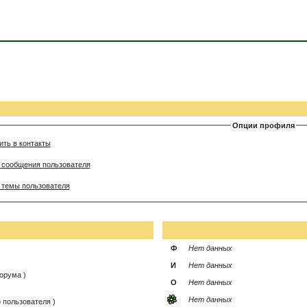
Опции профиля
ить в контакты
 сообщения пользователя
 темы пользователя
Ф
Нет данных
И
Нет данных
орума )
О
Нет данных
Нет данных
 пользователя )