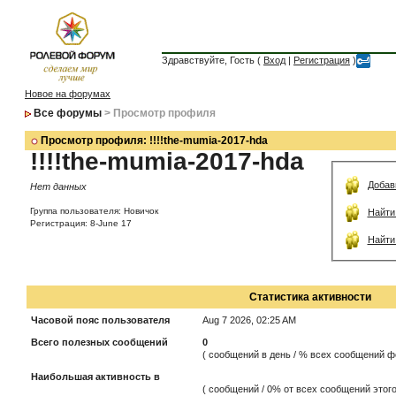
Здравствуйте, Гость (
Вход
|
Регистрация
)
Новое на форумах
Все форумы
> Просмотр профиля
Просмотр профиля: !!!!the-mumia-2017-hda
!!!!the-mumia-2017-hda
Добав
Нет данных
Группа пользователя: Новичок
Найти
Регистрация: 8-June 17
Найти
Статистика активности
Часовой пояс пользователя
Aug 7 2026, 02:25 AM
Всего полезных сообщений
0
( сообщений в день / % всех сообщений ф
Наибольшая активность в
( сообщений / 0% от всех сообщений этого