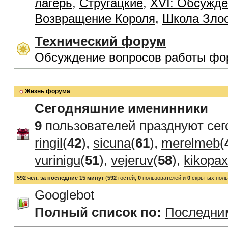
лагерь
,
Стругацкие
,
XVI: Обсужде
Возвращение Короля
,
Школа Зло
Технический форум
Обсуждение вопросов работы фо
Жизнь форума
Сегодняшние именинники
9
пользователей празднуют сег
ringil
(
42
),
sicuna
(
61
),
merelmeb
(
vurinigu
(
51
),
vejeruv
(
58
),
kikopax
592 чел. за последние 15 минут
(
592
гостей,
0
пользователей и
0
скрытых поль
Googlebot
Полный список по:
Последни