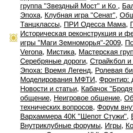
группа "Звездный Мост" и Ко
,
Ба
Эпоха
,
Клубная игра "Сенат"
,
Общ
Танцклассы
,
ПРИ Одесса Мама
,
Историческая реконструкция и ф
игры "Маги Земноморья"-2009
,
П
Verona
,
Мистика
,
Мастерская гру
Серебряные дороги
,
Страйкбол и
Эпоха: Время Легенд
,
Ролевая би
Моделирования МФТИ
,
Фронтир: 
Новости и статьи
,
Кабачок "Бродя
общение
,
Неигровое общение
,
Об
технических вопросов
,
Форум вну
Вархаммера 40К "Шепот Стужи"
,
Внутриклубные форумы
,
Игры
,
К