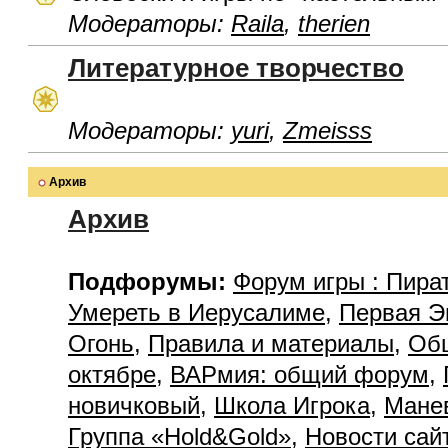
Модераторы:
Raila
,
therien
Литературное творчество
Модераторы:
yuri
,
Zmeisss
Архив
Архив
Подфорумы:
Форум игры : Пира
Умереть в Иерусалиме
,
Первая Э
Огонь
,
Правила и материалы
,
Об
октябре
,
ВАРмия: общий форум
,
новичковый
,
Школа Игрока
,
Мане
Группа «Hold&Gold»
,
Новости сай