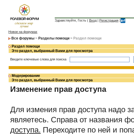
Здравствуйте, Гость (
Вход
|
Регистрация
)
Новое на форумах
Все форумы
>
Разделы помощи
> Раздел помощи
Раздел помощи
Это раздел, выбранный Вами для просмотра
Введите ключевые слова для поиска
Модерирование
Это раздел, выбранный Вами для просмотра
Изменение прав доступа
Для измения прав доступа надо з
являетесь. Справа от названия ф
доступа.
Переходите по ней и поп