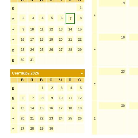
В
П
В
С
Ч
П
С
9
»
1
»
2
3
4
5
6
8
»
7
»
9
10
11
12
13
14
15
16
»
16
17
18
19
20
21
22
»
»
23
24
25
26
27
28
29
»
30
31
23
Сентябрь 2026
»
В
П
В
С
Ч
П
С
»
»
1
2
3
4
5
»
6
7
8
9
10
11
12
30
»
13
14
15
16
17
18
19
»
»
20
21
22
23
24
25
26
»
27
28
29
30