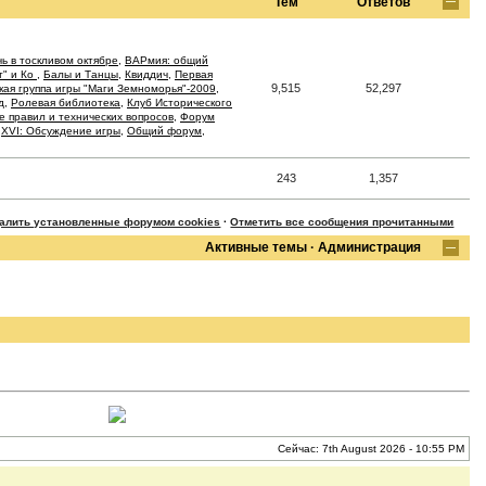
Тем
Ответов
ь в тоскливом октябре
,
ВАРмия: общий
т" и Ко
,
Балы и Танцы
,
Квиддич
,
Первая
9,515
52,297
кая группа игры "Маги Земноморья"-2009
,
д
,
Ролевая библиотека
,
Клуб Исторического
 правил и технических вопросов
,
Форум
,
XVI: Обсуждение игры
,
Общий форум
,
243
1,357
далить установленные форумом cookies
·
Отметить все сообщения прочитанными
Активные темы
·
Администрация
Сейчас: 7th August 2026 - 10:55 PM