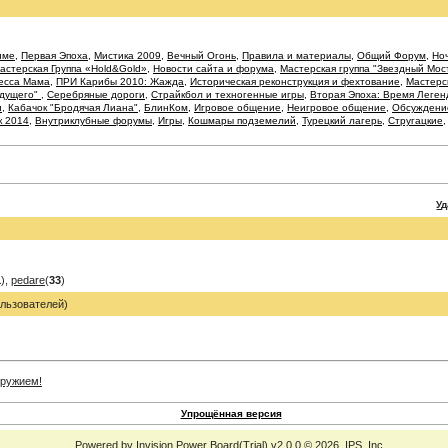
име
,
Первая Эпоха
,
Мистика 2009
,
Вечный Огонь
,
Правила и материалы
,
Общий Форум
,
Ноч
астерская Группа «Hold&Gold»
,
Новости сайта и форума
,
Мастерская группа "Звездный Мос
есса Мама
,
ПРИ Карибы 2010: Жажда
,
Историческая реконструкция и фехтование
,
Мастерс
удущего"
,
Серебряные дороги
,
Страйкбол и техногенные игры
,
Вторая Эпоха: Время Леген
и
,
Кабачок "Бродячая Лиана"
,
БлинКом
,
Игровое общение
,
Неигровое общение
,
Обсуждение
к 2014
,
Внутриклубные форумы
,
Игры
,
Кошмары подземелий
,
Турецкий лагерь
,
Стругацкие
У
1
),
pedare
(
33
)
льзователей)
Упрощённая версия
Powered by
Invision Power Board
(Trial) v2.0.0 © 2026
IPS, Inc.