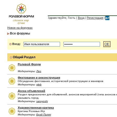
Здравствуйте, Гость (
Вход
|
Регистрация
)
Новое на форумах
Все форумы
Вход:
Общий Раздел
Ролевой Форум
Модераторы:
Лео
Фехтование и реконструкция
Обсуждение фехтования, исторической реконструкции и маневров
Модераторы:
gleb
Доска объявлений
Раздел предназначен для объявлений, анонсов мероприятий (типа анонсов иг
указывать город.
Модераторы:
saruyoshi
Художественная критика
Критика Ролевых Игр
Модераторы:
Брэд Питт