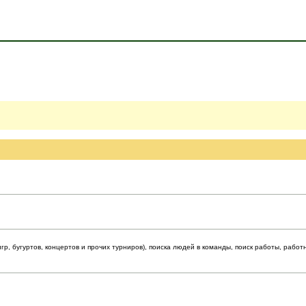
р, бугуртов, концертов и прочих турниров), поиска людей в команды, поиск работы, работ