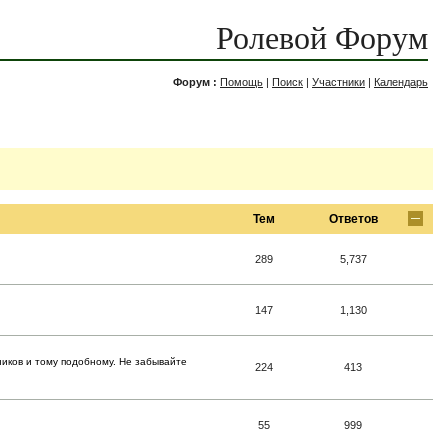
Ролевой Форум
Форум :
Помощь
|
Поиск
|
Участники
|
Календарь
Тем
Ответов
289
5,737
147
1,130
ников и тому подобному. Не забывайте
224
413
55
999