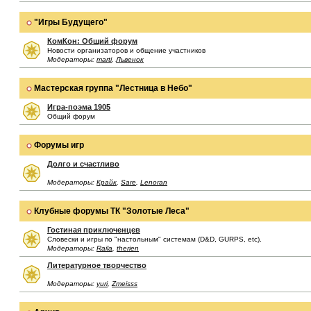
"Игры Будущего"
КомКон: Общий форум
Новости организаторов и общение участников
Модераторы:
marti
,
Львенок
Мастерская группа "Лестница в Небо"
Игра-поэма 1905
Общий форум
Форумы игр
Долго и счастливо
Модераторы:
Крайк
,
Sare
,
Lenoran
Клубные форумы ТК "Золотые Леса"
Гостиная приключенцев
Словески и игры по "настольным" системам (D&D, GURPS, etc).
Модераторы:
Raila
,
therien
Литературное творчество
Модераторы:
yuri
,
Zmeisss