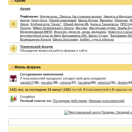
Архив
Архив
Подфорумы:
Форум игры : Пираты. На странных волнах
,
Умереть в Иерусал
форум
,
Город Бога
,
Общий новичковый
,
Школа Игрока
,
Маневры
,
Общение
,
М
Эпоха
,
Клубная игра "Сенат"
,
Общий форум ИБ
,
Балы и Танцклассы
,
ПРИ Од
Походы
,
William Shakespeare's Verona
,
Мистика
,
Мастерская группа "Эльфы Б
Моделирования МФТИ
,
Фронтир: джунгли, наука, медицина
,
Новости и стать
внутриклубной игры по Миру Вархаммера 40К "Шепот Стужи"
,
Вархаммер 40
Возвращение Короля
,
Школа Злословия
,
Хоббит: туда и обратно
Технический форум
Обсуждение вопросов работы форума и сайта
Жизнь форума
Сегодняшние именинники
7
пользователей празднуют сегодня свой день рождения
gamak57
(
36
),
nocakiv
(
39
),
vehuva
(
37
),
hacatiga
(
55
),
qetexosi
(
31
),
ribobor
(
6
1421 чел. за последние 15 минут
(
1421
гостей,
0
пользователей и
0
скрытых по
Googlebot
Полный список по:
Последним действиям
,
Именам пользователей