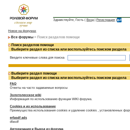
Здравствуйте, Гость (
Вход
|
Регистрация
)
Новое на форумах
Все форумы
> Поиск разделов помощи
Поиск разделов помощи
Выберите раздел из списка или воспользуйтесь поиском раздела
Введите ключевые слова для поиска
Выберите раздел помощи
Выберите раздел из списка или воспользуйтесь поиском раздела
FAQ
Ответы на часто задаваемые вопросы
Золотолесское wiki
Информация по использованию функции WIKI форума.
Cookies и их использование
Преимущества использования cookies и удаление cookies , установленных фо
erfasdf ads
dfasdf
Авторизация и Выход из форума