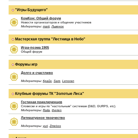
"Игры Будущего"
КомКон: Общий форум
Новости организаторов и общение участников
Модераторы:
marti
,
Львенок
Мастерская группа "Лестница в Небо"
Игра-поэма 1905
Общий форум
Форумы игр
Долго и счастливо
Модераторы:
Крайк
,
Sare
,
Lenoran
Клубные форумы ТК "Золотые Леса"
Гостиная приключенцев
Словески и игры по "настольным" системам (D&D, GURPS, etc).
Модераторы:
Raila
,
therien
Литературное творчество
Модераторы:
yuri
,
Zmeisss