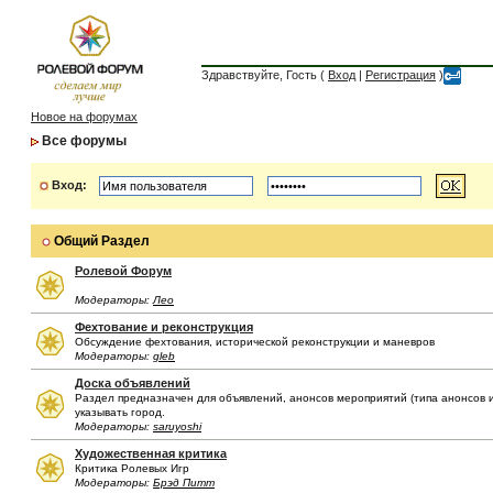
Здравствуйте, Гость (
Вход
|
Регистрация
)
Новое на форумах
Все форумы
Вход:
Общий Раздел
Ролевой Форум
Модераторы:
Лео
Фехтование и реконструкция
Обсуждение фехтования, исторической реконструкции и маневров
Модераторы:
gleb
Доска объявлений
Раздел предназначен для объявлений, анонсов мероприятий (типа анонсов иг
указывать город.
Модераторы:
saruyoshi
Художественная критика
Критика Ролевых Игр
Модераторы:
Брэд Питт