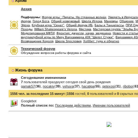
Архив
Архив
Подфорумы:
Форум игры : Пираты. На странных волнах
,
Умереть в Иерусал
форум
,
Город Бога
,
Общий новичковый
,
Школа Игрока
,
Маневры
,
Общение
,
М
Эпоха
,
Клубная игра "Сенат"
,
Общий форум ИБ
,
Балы и Танцклассы
,
ПРИ Од
Походы
,
William Shakespeare's Verona
,
Мистика
,
Мастерская группа "Эльфы Б
Моделирования МФТИ
,
Фронтир: джунгли, наука, медицина
,
Новости и стать
внутриклубной игры по Миру Вархаммера 40К "Шепот Стужи"
,
Вархаммер 40
Возвращение Короля
,
Школа Злословия
,
Хоббит: туда и обратно
Технический форум
Обсуждение вопросов работы форума и сайта
Жизнь форума
Сегодняшние именинники
7
пользователей празднуют сегодня свой день рождения
gamak57
(
36
),
nocakiv
(
39
),
vehuva
(
37
),
hacatiga
(
55
),
qetexosi
(
31
),
ribobor
(
6
1556 чел. за последние 15 минут
(
1556
гостей,
0
пользователей и
0
скрытых по
Googlebot
Полный список по:
Последним действиям
,
Именам пользователей