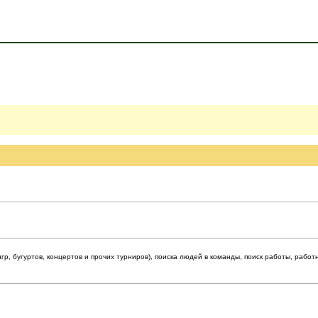
р, бугуртов, концертов и прочих турниров), поиска людей в команды, поиск работы, работ