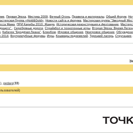
име
,
Первая Эпоха
,
Мистика 2009
,
Вечный Огонь
,
Правила и материалы
,
Общий Форум
,
Ноч
астерская Группа «Hold&Gold»
,
Новости сайта и форума
,
Мастерская группа "Звездный Мос
есса Мама
,
ПРИ Карибы 2010: Жажда
,
Историческая реконструкция и фехтование
,
Мастерс
удущего"
,
Серебряные дороги
,
Страйкбол и техногенные игры
,
Вторая Эпоха: Время Леген
и
,
Кабачок "Бродячая Лиана"
,
БлинКом
,
Игровое общение
,
Неигровое общение
,
Обсуждение
к 2014
,
Внутриклубные форумы
,
Игры
,
Кошмары подземелий
,
Турецкий лагерь
,
Стругацкие
У
1
),
pedare
(
33
)
льзователей)