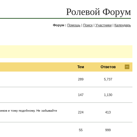
Ролевой Форум
Форум :
Помощь
|
Поиск
|
Участники
|
Календарь
Тем
Ответов
289
5,737
147
1,130
ников и тому подобному. Не забывайте
224
413
55
999