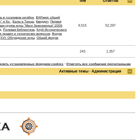
Тем
Ответов
ь в тоскливом октябре
,
ВАРмия: общий
т" и Ко
,
Балы и Танцы
,
Квиддич
,
Первая
9,515
52,297
кая группа игры "Маги Земноморья"-2009
,
д
,
Ролевая библиотека
,
Клуб Исторического
 правил и технических вопросов
,
Форум
,
XVI: Обсуждение игры
,
Общий форум
,
243
1,357
далить установленные форумом cookies
·
Отметить все сообщения прочитанными
Активные темы
·
Администрация