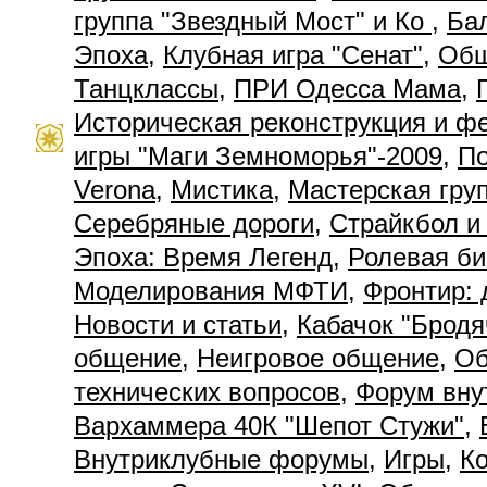
группа "Звездный Мост" и Ко
,
Ба
Эпоха
,
Клубная игра "Сенат"
,
Общ
Танцклассы
,
ПРИ Одесса Мама
,
Историческая реконструкция и ф
игры "Маги Земноморья"-2009
,
П
Verona
,
Мистика
,
Мастерская гру
Серебряные дороги
,
Страйкбол и
Эпоха: Время Легенд
,
Ролевая би
Моделирования МФТИ
,
Фронтир: 
Новости и статьи
,
Кабачок "Бродя
общение
,
Неигровое общение
,
Об
технических вопросов
,
Форум вну
Вархаммера 40К "Шепот Стужи"
,
Внутриклубные форумы
,
Игры
,
К