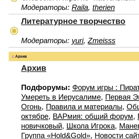
Модераторы:
Raila
,
therien
Литературное творчество
Модераторы:
yuri
,
Zmeisss
Архив
Архив
Подфорумы:
Форум игры : Пира
Умереть в Иерусалиме
,
Первая Э
Огонь
,
Правила и материалы
,
Об
октябре
,
ВАРмия: общий форум
,
новичковый
,
Школа Игрока
,
Мане
Группа «Hold&Gold»
,
Новости сай