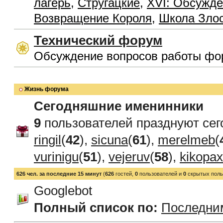
лагерь
,
Стругацкие
,
XVI: Обсужде
Возвращение Короля
,
Школа Зло
Технический форум
Обсуждение вопросов работы фо
Жизнь форума
Сегодняшние именинники
9
пользователей празднуют сег
ringil
(
42
),
sicuna
(
61
),
merelmeb
(
vurinigu
(
51
),
vejeruv
(
58
),
kikopax
626 чел. за последние 15 минут
(
626
гостей,
0
пользователей и
0
скрытых поль
Googlebot
Полный список по:
Последни