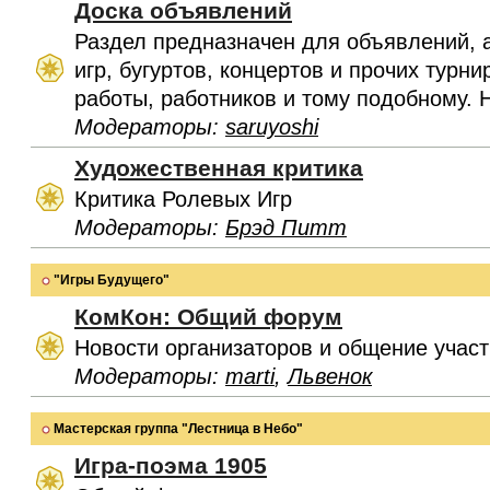
Доска объявлений
Раздел предназначен для объявлений, 
игр, бугуртов, концертов и прочих турн
работы, работников и тому подобному. 
Модераторы:
saruyoshi
Художественная критика
Критика Ролевых Игр
Модераторы:
Брэд Питт
"Игры Будущего"
КомКон: Общий форум
Новости организаторов и общение учас
Модераторы:
marti
,
Львенок
Мастерская группа "Лестница в Небо"
Игра-поэма 1905