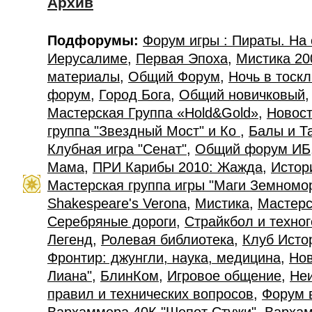
Архив
Подфорумы:
Форум игры : Пираты. На
Иерусалиме
,
Первая Эпоха
,
Мистика 20
материалы
,
Общий Форум
,
Ночь в тоск
форум
,
Город Бога
,
Общий новичковый
Мастерская Группа «Hold&Gold»
,
Новост
группа "Звездный Мост" и Ко
,
Балы и Т
Клубная игра "Сенат"
,
Общий форум ИБ
Мама
,
ПРИ Карибы 2010: Жажда
,
Истор
Мастерская группа игры "Маги Земномо
Shakespeare's Verona
,
Мистика
,
Мастерс
Серебряные дороги
,
Страйкбол и техно
Легенд
,
Ролевая библиотека
,
Клуб Исто
Фронтир: джунгли, наука, медицина
,
Нов
Лиана"
,
БлинКом
,
Игровое общение
,
Не
правил и технических вопросов
,
Форум 