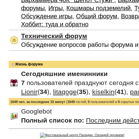
Вархаммера 40К "Шепот Стужи"
,
Вархам
форумы
,
Игры
,
Кошмары подземелий
,
Т
Обсуждение игры
,
Общий форум
,
Возвр
Хоббит: туда и обратно
Технический форум
Обсуждение вопросов работы форума и
Жизнь форума
Сегодняшние именинники
7
пользователей празднуют сегодня 
Lionir
(
34
),
litaqoge
(
35
),
kiselkin
(
41
),
pa
1649 чел. за последние 15 минут
(
1649
гостей,
0
пользователей и
0
скрытых по
Googlebot
Полный список по:
Последним дейс