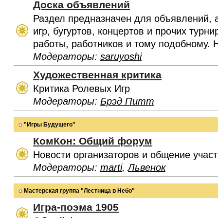
Доска объявлений
Раздел предназначен для объявлений, 
игр, бугуртов, концертов и прочих турн
работы, работников и тому подобному. 
Модераторы:
saruyoshi
Художественная критика
Критика Ролевых Игр
Модераторы:
Брэд Питт
"Игры Будущего"
КомКон: Общий форум
Новости организаторов и общение учас
Модераторы:
marti
,
Львенок
Мастерская группа "Лестница в Небо"
Игра-поэма 1905