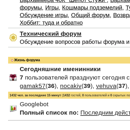
Вархаммера 40К "Шепот Стужи"
,
Вархам
форумы
,
Игры
,
Кошмары подземелий
,
Т
Обсуждение игры
,
Общий форум
,
Возвр
Хоббит: туда и обратно
Технический форум
Обсуждение вопросов работы форума и
Жизнь форума
Сегодняшние именинники
7
пользователей празднуют сегодня 
gamak57
(
36
),
nocakiv
(
39
),
vehuva
(
37
)
1432 чел. за последние 15 минут
(
1432
гостей,
0
пользователей и
0
скрытых по
Googlebot
Полный список по:
Последним дейс