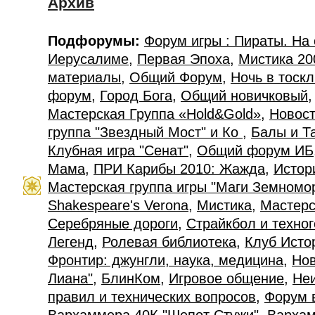
Архив
Подфорумы:
Форум игры : Пираты. На
Иерусалиме
,
Первая Эпоха
,
Мистика 20
материалы
,
Общий Форум
,
Ночь в тоск
форум
,
Город Бога
,
Общий новичковый
Мастерская Группа «Hold&Gold»
,
Новост
группа "Звездный Мост" и Ко
,
Балы и Т
Клубная игра "Сенат"
,
Общий форум ИБ
Мама
,
ПРИ Карибы 2010: Жажда
,
Истор
Мастерская группа игры "Маги Земномо
Shakespeare's Verona
,
Мистика
,
Мастерс
Серебряные дороги
,
Страйкбол и техно
Легенд
,
Ролевая библиотека
,
Клуб Исто
Фронтир: джунгли, наука, медицина
,
Нов
Лиана"
,
БлинКом
,
Игровое общение
,
Не
правил и технических вопросов
,
Форум 