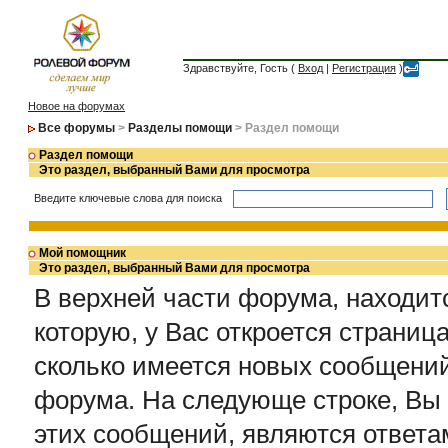
Здравствуйте, Гость (
Вход
|
Регистрация
)
Новое на форумах
Все форумы
>
Разделы помощи
> Раздел помощи
Раздел помощи
Это раздел, выбранный Вами для просмотра
Введите ключевые слова для поиска
Мой помощник
Это раздел, выбранный Вами для просмотра
В верхней части форума, находит
которую, у Вас откроется страниц
сколько имеется новых сообщени
форума. На следующе строке, Вы 
этих сообщений, являются ответа