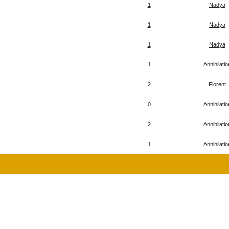
1
Nadya
1
Nadya
1
Nadya
1
Annihilatio
2
Florent
0
Annihilatio
2
Annihilatio
1
Annihilatio