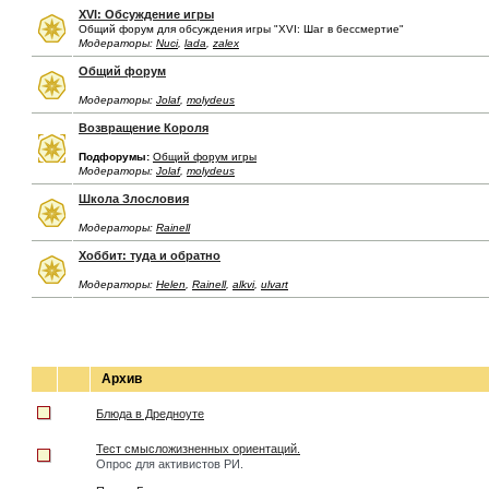
XVI: Обсуждение игры
Общий форум для обсуждения игры "XVI: Шаг в бессмертие"
Модераторы:
Nuci
,
lada
,
zalex
Общий форум
Модераторы:
Jolaf
,
molydeus
Возвращение Короля
Подфорумы:
Общий форум игры
Модераторы:
Jolaf
,
molydeus
Школа Злословия
Модераторы:
Rainell
Хоббит: туда и обратно
Модераторы:
Helen
,
Rainell
,
alkvi
,
ulvart
Архив
Блюда в Дредноуте
Тест смысложизненных ориентаций.
Опрос для активистов РИ.