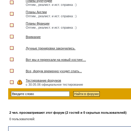
Планы Бургундии
Оптим., реалист. и ист. справка : )
Планы Англии
Оптим., реалист. и ист. справка : )
Планы Франции
Оптим., реалист. и ист. справка : )
Внимание
Лучные тренировки закончились.
Вот мы и переехали на новый хостинг....
Все, форум временно уходит спать...
Тестирование форумов
с 30.05.06 официальное тестирование
2 чел. просматривают этот форум (2 гостей и 0 скрытых пользователей)
0 пользователей: