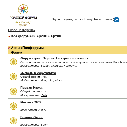
Здравствуйте, Гость (
Вход
|
Регистрация
)
Новое на форумах
Все форумы
>
Архив
>
Архив
Архив Подфорумы
Форум
Форум игры : Пираты. На странных волнах
Авантюрно-мистическая игра по мотивам произведений о пиратах Карибско
Модераторы:
Scarlet
,
Марион
,
Korolevna
Умереть в Иерусалиме
Общий форум игры
Модераторы:
Nuci
,
aika
,
elraen
Первая Эпоха
Общий форум игры
Модераторы:
Raila
Мистика 2009
Модераторы:
ringil
Вечный Огонь
Модераторы:
Eden