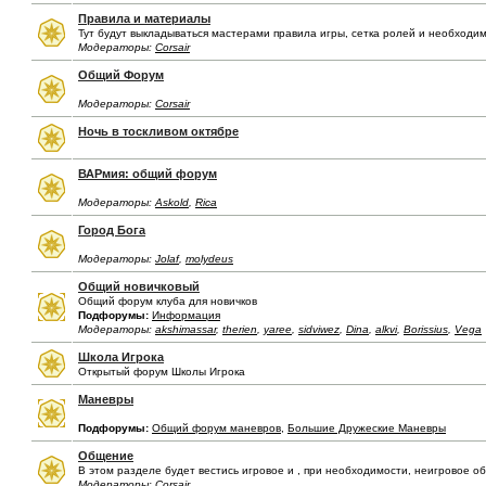
Правила и материалы
Тут будут выкладываться мастерами правила игры, сетка ролей и необходи
Модераторы:
Corsair
Общий Форум
Модераторы:
Corsair
Ночь в тоскливом октябре
ВАРмия: общий форум
Модераторы:
Askold
,
Rica
Город Бога
Модераторы:
Jolaf
,
molydeus
Общий новичковый
Общий форум клуба для новичков
Подфорумы:
Информация
Модераторы:
akshimassar
,
therien
,
yaree
,
sidviwez
,
Dina
,
alkvi
,
Borissius
,
Vega
Школа Игрока
Открытый форум Школы Игрока
Маневры
Подфорумы:
Общий форум маневров
,
Большие Дружеские Маневры
Общение
В этом разделе будет вестись игровое и , при необходимости, неигровое о
Модераторы:
Corsair