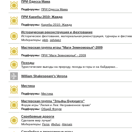
ПРИ Одесса Мама
Подфорумы:
ПРИ Одесса Мама
ПРИ Карибы 2010: Жажда
Подфорумы:
Карибы 2010: Жажда
Историческая реконструкция и фехтование
Историческое фехтование, материальная реконструкция, турниры и фестив
Модераторы:
gleb
,
sidviwez
Мастерская группа игры "Маги Земноморья"-2009
Подфорумы:
ПРИ "Маги Земноморья" - 2009
Походы
Туристические выезды на природу, походы в горы и на байдарках...
William Shakespeare's Verona
Мистика
Подфорумы:
Мистика
Мастерская группа "Эльфы Будущего"
Форум игры "Лилия и Лев: Несравненное право"
Подфорумы:
Общий Форум
Серебряные дороги
Сделаем мир лучше!
Модераторы:
Fenix
,
Индис
,
Atenais
Страйкбол и техногенные игры