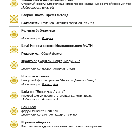
Открытый форум для обсуждения вопросов связанных со страйкболом и тех
Модераторы:
toxa
,
Vik
Вторая Эпоха: Время Легенд
Подфорумы:
Нуменор
,
Осенняя павильонная игра
Ролевая библиотека
Модераторы:
Флоран
Клуб Исторического Моделирования МФТИ
Подфорумы:
Общий форум
Фронтир: джунгли, наука, медицина
Модераторы:
Форве
,
Аскольд
,
Влад
Новости и статьи
Неигровой форум проекта "Легенды Далеких Звезд"
Модераторы:
therien
,
KIR
Кабачок "Бродячая Лиана"
Игровой форум проекта "Легенды Далеких Звезд"
Модераторы:
therien
,
KIR
БлинКом
форум конвента БлинКом
Модераторы:
Лео
,
No, Murphy - it is me
Игровое общение
Разговоры между персонажами, чьи заявки уже приняты.