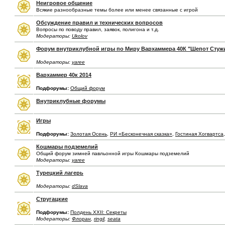
Неигровое общение
Всякие разнообразные темы более или менее связанные с игрой
Обсуждение правил и технических вопросов
Вопросы по поводу правил, заявок, полигона и т.д.
Модераторы:
Ukolov
Форум внутриклубной игры по Миру Вархаммера 40К "Шепот Стуж
Модераторы:
yaree
Вархаммер 40к 2014
Подфорумы:
Общий форум
Внутриклубные форумы
Игры
Подфорумы:
Золотая Осень
,
РИ «Бесконечная сказка»
,
Гостиная Хогвартса
Кошмары подземелий
Общий форум зимней павльонной игры Кошмары подземелий
Модераторы:
yaree
Турецкий лагерь
Модераторы:
dSlava
Стругацкие
Подфорумы:
Полдень XXII: Секреты
Модераторы:
Флоран
,
ringil
,
seata