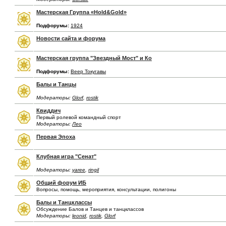
Мастерская Группа «Hold&Gold»
Подфорумы:
1924
Новости сайта и форума
Мастерская группа "Звездный Мост" и Ко
Подфорумы:
Веер Токугавы
Балы и Танцы
Модераторы:
Glorf
,
rostik
Квиддич
Первый ролевой командный спорт
Модераторы:
Лео
Первая Эпоха
Клубная игра "Сенат"
Модераторы:
yaree
,
ringil
Общий форум ИБ
Вопросы, помощь, мероприятия, консультации, полигоны
Балы и Танцклассы
Обсуждение Балов и Танцев и танцклассов
Модераторы:
leonid
,
rostik
,
Glorf