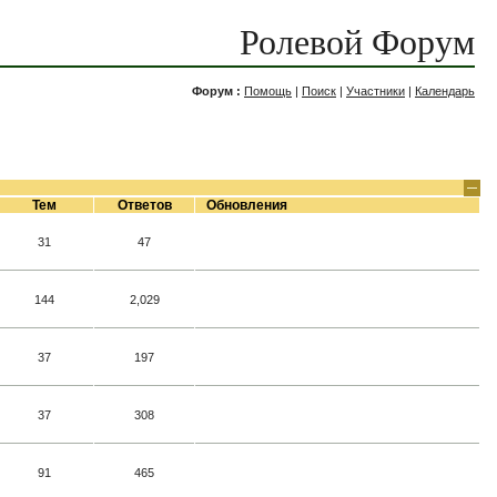
Ролевой Форум
Форум :
Помощь
|
Поиск
|
Участники
|
Календарь
Тем
Ответов
Обновления
31
47
144
2,029
37
197
37
308
91
465