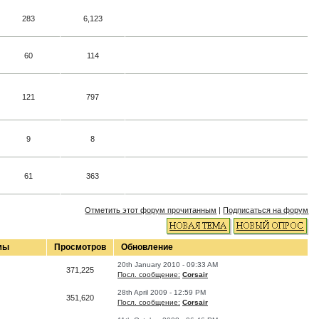
283
6,123
60
114
121
797
9
8
61
363
Отметить этот форум прочитанным
|
Подписаться на форум
мы
Просмотров
Обновление
20th January 2010 - 09:33 AM
371,225
Посл. сообщение:
Corsair
28th April 2009 - 12:59 PM
351,620
Посл. сообщение:
Corsair