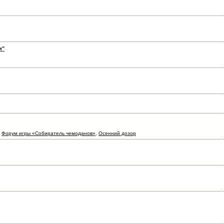
и"
,
Форум игры «Собиратель чемоданов»
,
Осенний дозор