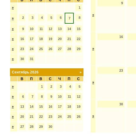
В
П
В
С
Ч
П
С
9
»
1
»
2
3
4
5
6
8
»
7
»
9
10
11
12
13
14
15
16
»
16
17
18
19
20
21
22
»
»
23
24
25
26
27
28
29
»
30
31
23
Сентябрь 2026
»
В
П
В
С
Ч
П
С
»
»
1
2
3
4
5
»
6
7
8
9
10
11
12
30
»
13
14
15
16
17
18
19
»
»
20
21
22
23
24
25
26
»
27
28
29
30