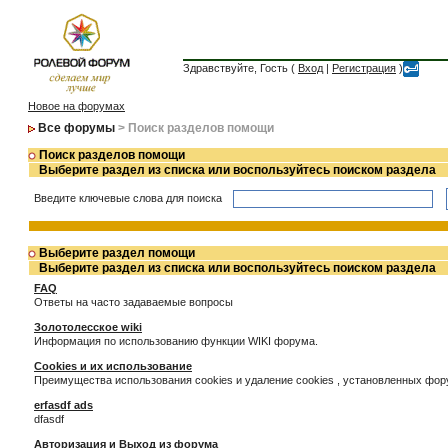
Здравствуйте, Гость (
Вход
|
Регистрация
)
Новое на форумах
Все форумы
> Поиск разделов помощи
Поиск разделов помощи
Выберите раздел из списка или воспользуйтесь поиском раздела
Введите ключевые слова для поиска
Выберите раздел помощи
Выберите раздел из списка или воспользуйтесь поиском раздела
FAQ
Ответы на часто задаваемые вопросы
Золотолесское wiki
Информация по использованию функции WIKI форума.
Cookies и их использование
Преимущества использования cookies и удаление cookies , установленных фо
erfasdf ads
dfasdf
Авторизация и Выход из форума