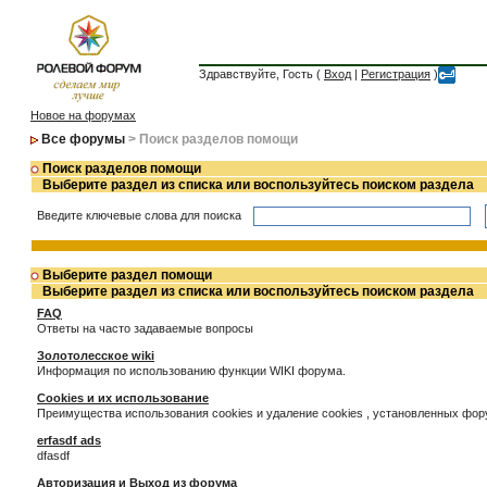
Здравствуйте, Гость (
Вход
|
Регистрация
)
Новое на форумах
Все форумы
> Поиск разделов помощи
Поиск разделов помощи
Выберите раздел из списка или воспользуйтесь поиском раздела
Введите ключевые слова для поиска
Выберите раздел помощи
Выберите раздел из списка или воспользуйтесь поиском раздела
FAQ
Ответы на часто задаваемые вопросы
Золотолесское wiki
Информация по использованию функции WIKI форума.
Cookies и их использование
Преимущества использования cookies и удаление cookies , установленных фо
erfasdf ads
dfasdf
Авторизация и Выход из форума