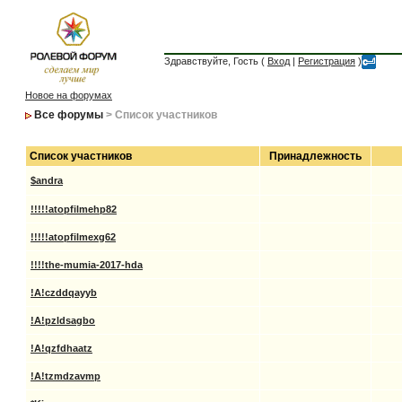
Здравствуйте, Гость (
Вход
|
Регистрация
)
Новое на форумах
Все форумы
> Список участников
Список участников
Принадлежность
$andra
!!!!!atopfilmehp82
!!!!!atopfilmexg62
!!!!the-mumia-2017-hda
!A!czddqayyb
!A!pzldsagbo
!A!qzfdhaatz
!A!tzmdzavmp