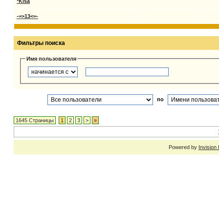
*Kisa
-=>13<=-
Фильтры поиска
Имя пользователя
по
1645 Страницы
1
2
3
>
»
Powered by
Invision