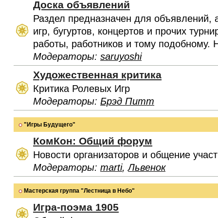
Доска объявлений
Раздел предназначен для объявлений, 
игр, бугуртов, концертов и прочих турн
работы, работников и тому подобному. 
Модераторы:
saruyoshi
Художественная критика
Критика Ролевых Игр
Модераторы:
Брэд Питт
"Игры Будущего"
КомКон: Общий форум
Новости организаторов и общение учас
Модераторы:
marti
,
Львенок
Мастерская группа "Лестница в Небо"
Игра-поэма 1905