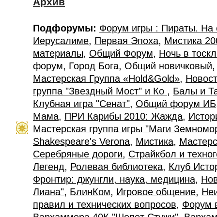
Архив
Подфорумы:
Форум игры : Пираты. На
Иерусалиме
,
Первая Эпоха
,
Мистика 20
материалы
,
Общий Форум
,
Ночь в тоск
форум
,
Город Бога
,
Общий новичковый
Мастерская Группа «Hold&Gold»
,
Новост
группа "Звездный Мост" и Ко
,
Балы и Т
Клубная игра "Сенат"
,
Общий форум ИБ
Мама
,
ПРИ Карибы 2010: Жажда
,
Истор
Мастерская группа игры "Маги Земномо
Shakespeare's Verona
,
Мистика
,
Мастерс
Серебряные дороги
,
Страйкбол и техно
Легенд
,
Ролевая библиотека
,
Клуб Исто
Фронтир: джунгли, наука, медицина
,
Нов
Лиана"
,
БлинКом
,
Игровое общение
,
Не
правил и технических вопросов
,
Форум 