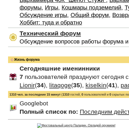
Вархаммера 40К "Шепот Стужи"
,
Вархам
форумы
,
Игры
,
Кошмары подземелий
,
Т
Обсуждение игры
,
Общий форум
,
Возвр
Хоббит: туда и обратно
Технический форум
Обсуждение вопросов работы форума и
Жизнь форума
Сегодняшние именинники
7
пользователей празднуют сегодня 
Lionir
(
34
),
litaqoge
(
35
),
kiselkin
(
41
),
pa
1310 чел. за последние 15 минут
(
1310
гостей,
0
пользователей и
0
скрытых по
Googlebot
Полный список по:
Последним дейс