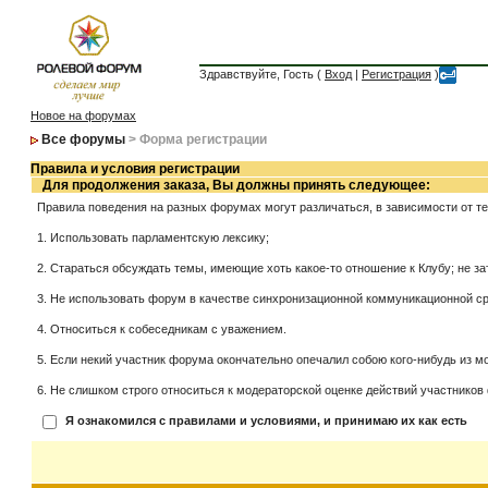
Здравствуйте, Гость (
Вход
|
Регистрация
)
Новое на форумах
Все форумы
> Форма регистрации
Правила и условия регистрации
Для продолжения заказа, Вы должны принять следующее:
Правила поведения на разных форумах могут различаться, в зависимости от т
1. Использовать парламентскую лексику;
2. Стараться обсуждать темы, имеющие хоть какое-то отношение к Клубу; не за
3. Не использовать форум в качестве синхронизационной коммуникационной сред
4. Относиться к собеседникам с уважением.
5. Если некий участник форума окончательно опечалил собою кого-нибудь из мо
6. Не слишком строго относиться к модераторской оценке действий участников 
Я ознакомился с правилами и условиями, и принимаю их как есть