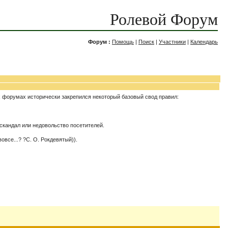
Ролевой Форум
Форум :
Помощь
|
Поиск
|
Участники
|
Календарь
х форумах исторически закрепился некоторый базовый свод правил:
 скандал или недовольство посетителей.
все...? ?С. О. Рокдевятый)).