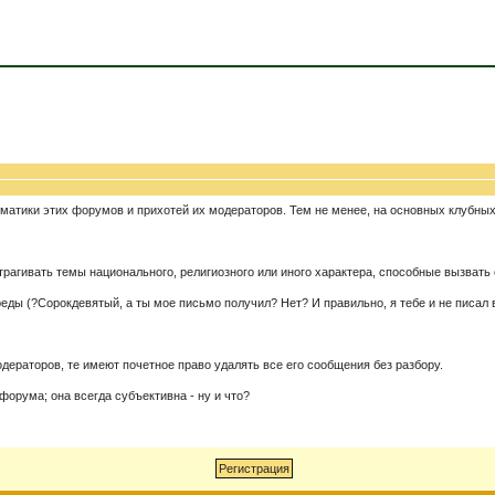
ематики этих форумов и прихотей их модераторов. Тем не менее, на основных клубны
трагивать темы национального, религиозного или иного характера, способные вызвать
ы (?Сорокдевятый, а ты мое письмо получил? Нет? И правильно, я тебе и не писал во
дераторов, те имеют почетное право удалять все его сообщения без разбору.
форума; она всегда субъективна - ну и что?