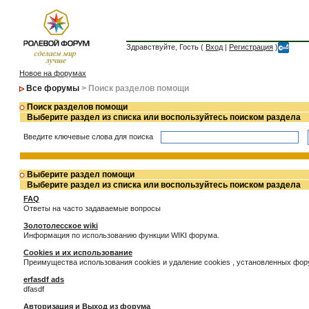
Здравствуйте, Гость (
Вход
|
Регистрация
)
Новое на форумах
Все форумы
> Поиск разделов помощи
Поиск разделов помощи
Выберите раздел из списка или воспользуйтесь поиском раздела
Введите ключевые слова для поиска
Выберите раздел помощи
Выберите раздел из списка или воспользуйтесь поиском раздела
FAQ
Ответы на часто задаваемые вопросы
Золотолесское wiki
Информация по использованию функции WIKI форума.
Cookies и их использование
Преимущества использования cookies и удаление cookies , установленных фо
erfasdf ads
dfasdf
Авторизация и Выход из форума