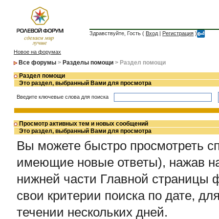
Здравствуйте, Гость (
Вход
|
Регистрация
)
Новое на форумах
Все форумы
>
Разделы помощи
> Раздел помощи
Раздел помощи
Это раздел, выбранный Вами для просмотра
Введите ключевые слова для поиска
Просмотр активных тем и новых сообщений
Это раздел, выбранный Вами для просмотра
Вы можете быстро просмотреть сп
имеющие новые ответы), нажав на
нижней части Главной страницы ф
свои критерии поиска по дате, дл
течении нескольких дней.