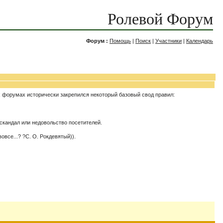
Ролевой Форум
Форум :
Помощь
|
Поиск
|
Участники
|
Календарь
х форумах исторически закрепился некоторый базовый свод правил:
 скандал или недовольство посетителей.
все...? ?С. О. Рокдевятый)).