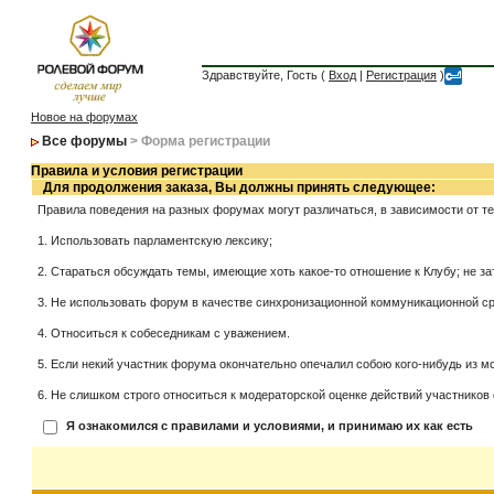
Здравствуйте, Гость (
Вход
|
Регистрация
)
Новое на форумах
Все форумы
> Форма регистрации
Правила и условия регистрации
Для продолжения заказа, Вы должны принять следующее:
Правила поведения на разных форумах могут различаться, в зависимости от т
1. Использовать парламентскую лексику;
2. Стараться обсуждать темы, имеющие хоть какое-то отношение к Клубу; не за
3. Не использовать форум в качестве синхронизационной коммуникационной сред
4. Относиться к собеседникам с уважением.
5. Если некий участник форума окончательно опечалил собою кого-нибудь из мо
6. Не слишком строго относиться к модераторской оценке действий участников 
Я ознакомился с правилами и условиями, и принимаю их как есть