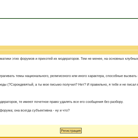
ематики этих форумов и прихотей их модераторов. Тем не менее, на основных клубны
трагивать темы национального, религиозного или иного характера, способные вызвать
ы (?Сорокдевятый, а ты мое письмо получил? Нет? И правильно, я тебе и не писал во
дераторов, те имеют почетное право удалять все его сообщения без разбору.
форума; она всегда субъективна - ну и что?