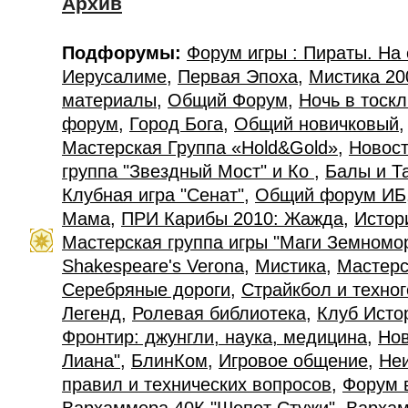
Архив
Подфорумы:
Форум игры : Пираты. На
Иерусалиме
,
Первая Эпоха
,
Мистика 20
материалы
,
Общий Форум
,
Ночь в тоск
форум
,
Город Бога
,
Общий новичковый
Мастерская Группа «Hold&Gold»
,
Новост
группа "Звездный Мост" и Ко
,
Балы и Т
Клубная игра "Сенат"
,
Общий форум ИБ
Мама
,
ПРИ Карибы 2010: Жажда
,
Истор
Мастерская группа игры "Маги Земномо
Shakespeare's Verona
,
Мистика
,
Мастерс
Серебряные дороги
,
Страйкбол и техно
Легенд
,
Ролевая библиотека
,
Клуб Исто
Фронтир: джунгли, наука, медицина
,
Нов
Лиана"
,
БлинКом
,
Игровое общение
,
Не
правил и технических вопросов
,
Форум 