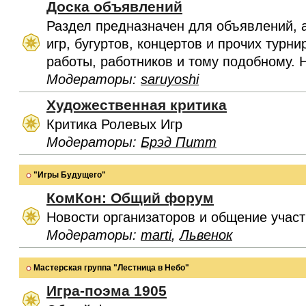
Доска объявлений
Раздел предназначен для объявлений, 
игр, бугуртов, концертов и прочих турн
работы, работников и тому подобному. 
Модераторы:
saruyoshi
Художественная критика
Критика Ролевых Игр
Модераторы:
Брэд Питт
"Игры Будущего"
КомКон: Общий форум
Новости организаторов и общение учас
Модераторы:
marti
,
Львенок
Мастерская группа "Лестница в Небо"
Игра-поэма 1905