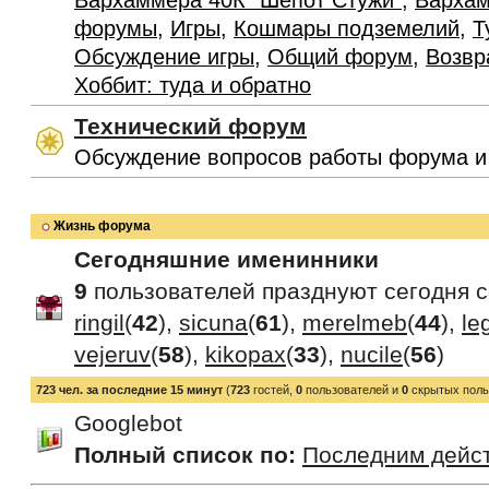
Вархаммера 40К "Шепот Стужи"
,
Вархам
форумы
,
Игры
,
Кошмары подземелий
,
Т
Обсуждение игры
,
Общий форум
,
Возвр
Хоббит: туда и обратно
Технический форум
Обсуждение вопросов работы форума и
Жизнь форума
Сегодняшние именинники
9
пользователей празднуют сегодня 
ringil
(
42
),
sicuna
(
61
),
merelmeb
(
44
),
le
vejeruv
(
58
),
kikopax
(
33
),
nucile
(
56
)
723 чел. за последние 15 минут
(
723
гостей,
0
пользователей и
0
скрытых поль
Googlebot
Полный список по:
Последним дейс